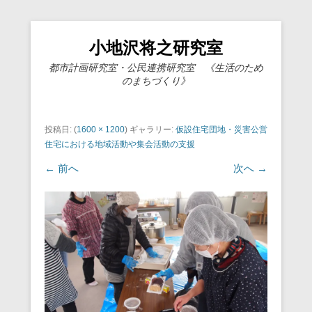
小地沢将之研究室
都市計画研究室・公民連携研究室 《生活のため
のまちづくり》
投稿日:
(
1600 × 1200
) ギャラリー:
仮設住宅団地・災害公営
住宅における地域活動や集会活動の支援
← 前へ
次へ →