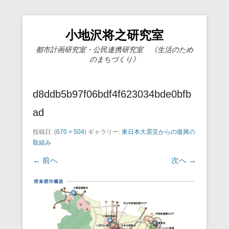
小地沢将之研究室
都市計画研究室・公民連携研究室 《生活のため
のまちづくり》
d8ddb5b97f06bdf4f623034bde0bfb
ad
投稿日:
(
670 × 504
) ギャラリー:
東日本大震災からの復興の
取組み
← 前へ
次へ →