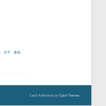
形
、
岩手
、
書籍
、
Catch Kathmandu by
Catch Themes