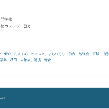
門学校
祉カレッジ ほか
グ:
NPO
、
おすすめ
、
オススメ
、
まちづくり
、
仙台
、
勉強会
、
宮城
、
山
福島
、
秋田
、
自治会
、
講演
、
青森
ved.