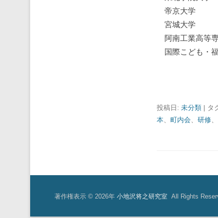
帝京大学
宮城大学
阿南工業高等専
国際こども・福
投稿日:
未分類
|
タ
本
、
町内会
、
研修
、
著作権表示 © 2026年
小地沢将之研究室
All Rights Reser