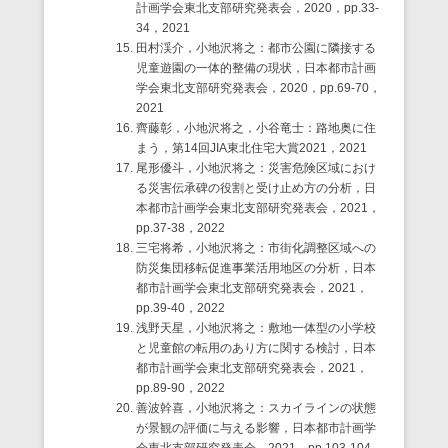
計画学会東北支部研究発表会，2020，pp.33-
34，2021
田村渓介，小地沢将之：都市公園に隣接する
児童遊園の一体的整備の現状，日本都市計画
学会東北支部研究発表会，2020，pp.69-70，
2021
齊藤彰，小地沢将之，小谷竜士：路地奥に住
まう，第14回JIA東北住宅大賞2021，2021
尾形優斗，小地沢将之：災害危険区域におけ
る災害伝承碑の役割と受け止め方の分析，日
本都市計画学会東北支部研究発表会，2021，
pp.37-38，2022
三宅将希，小地沢将之：市街化調整区域への
防災集団移転促進事業活用地区の分析，日本
都市計画学会東北支部研究発表会，2021，
pp.39-40，2022
浅野天星，小地沢将之：敷地一体型の小学校
と児童館の転用のあり方に関する検討，日本
都市計画学会東北支部研究発表会，2021，
pp.89-90，2022
善波幹喜，小地沢将之：スカイラインの状態
が景観の評価に与える影響，日本都市計画学