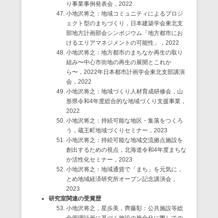
り事業事例発表会，2022
小地沢将之：地域コミュニティによるプロジ
ェクト型のまちづくり，日本建築学会東北支
部地方計画部会シンポジウム「地方都市にお
けるエリアマネジメントの可能性」，2022
小地沢将之：地方都市のまちなか再生の取り
組み〜中心市街地の再生の展開とこれか
ら〜，2022年日本都市計画学会東北支部講演
会，2022
小地沢将之：地域づくり人材育成研修会，山
形県令和4年度総合的な地域づくり支援事業，
2022
小地沢将之：持続可能な地区・集落をつくろ
う，蔵王町地域づくりセミナー，2023
小地沢将之：持続可能な地域交流拠点施設を
創出するための視点，北海道令和4年度まちな
か活性化セミナー，2023
小地沢将之：地域通貨で「まち」を元気に，
とめ地域経済研究所オープン記念講演会，
2023
研究室関連の受賞歴
小地沢将之，星歩美，齊藤彰：公共施設等総