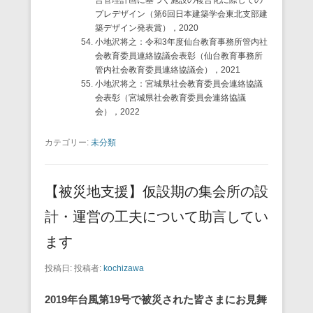
合管理計画に基づく施設の複合化に際しての
プレデザイン（第6回日本建築学会東北支部建
築デザイン発表賞），2020
小地沢将之：令和3年度仙台教育事務所管内社
会教育委員連絡協議会表彰（仙台教育事務所
管内社会教育委員連絡協議会），2021
小地沢将之：宮城県社会教育委員会連絡協議
会表彰（宮城県社会教育委員会連絡協議
会），2022
カテゴリー:
未分類
【被災地支援】仮設期の集会所の設
計・運営の工夫について助言してい
ます
投稿日:
投稿者:
kochizawa
2019年台風第19号で被災された皆さまにお見舞