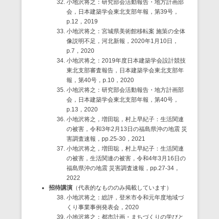
小地沢将之：研究部会活動報告・地方計画部
会，日本建築学会東北支部年報，第39号，
p.12，2019
小地沢将之：宮城県美術館移転案 施策の全体
像説明不足，河北新報，2020年1月10日，
p.7，2020
小地沢将之：2019年度日本建築学会設計競技
東北支部審査報告，日本建築学会東北支部年
報，第40号，p.10，2020
小地沢将之：研究部会活動報告・地方計画部
会，日本建築学会東北支部年報，第40号，
p.13，2020
小地沢将之，増田聡，村上早紀子：生活関連
の被害，令和3年2月13日の福島県沖の地震 災
害調査速報，pp.25-30，2021
小地沢将之，増田聡，村上早紀子：生活関連
の被害，生活関連の被害，令和4年3月16日の
福島県沖の地震 災害調査速報，pp.27-34，
2022
招待講演
（代表的なもののみ掲載しています）
小地沢将之：総評，登米市令和元年度地域づ
くり事業事例発表会，2020
小地沢将之：都市計画・まちづくりの学びと