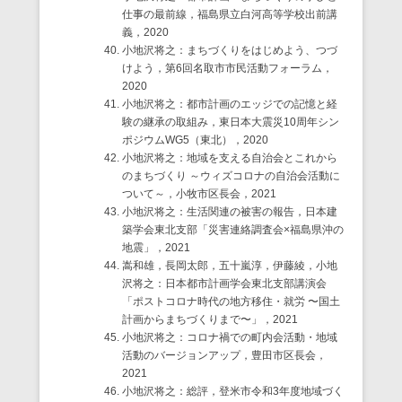
仕事の最前線，福島県立白河高等学校出前講
義，2020
小地沢将之：まちづくりをはじめよう、つづ
けよう，第6回名取市市民活動フォーラム，
2020
小地沢将之：都市計画のエッジでの記憶と経
験の継承の取組み，東日本大震災10周年シン
ポジウムWG5（東北），2020
小地沢将之：地域を支える自治会とこれから
のまちづくり ～ウィズコロナの自治会活動に
ついて～，小牧市区長会，2021
小地沢将之：生活関連の被害の報告，日本建
築学会東北支部「災害連絡調査会×福島県沖の
地震」，2021
嵩和雄，⻑岡太郎，五十嵐淳，伊藤綾，小地
沢将之：日本都市計画学会東北支部講演会
「ポストコロナ時代の地方移住・就労 〜国土
計画からまちづくりまで〜」，2021
小地沢将之：コロナ禍での町内会活動・地域
活動のバージョンアップ，豊田市区長会，
2021
小地沢将之：総評，登米市令和3年度地域づく