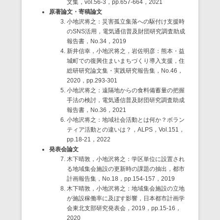
文集，vol.56-3，pp.657-664，2021
原著論文・寄稿論文
小地沢将之：災害孤立集落への駆付け支援時
のSNS活用，電気通信普及財団研究調査助成
報告書，No.34，2019
新井信幸，小地沢将之，岩佐明彦：熊本・益
城町での復興住まいまちづくり導入支援，住
総研研究論文集・実践研究報告集，No.46，
2020，pp.293-301
小地沢将之：遠隔地からの食料備蓄量の把握
手法の検討，電気通信普及財団研究調査助成
報告書，No.36，2021
小地沢将之：地域社会活動とは何か？ボラン
ティア活動との違いは？，ALPS，Vol.151，
pp.18-21，2022
発表会論文
木下晴敦，小地沢将之：学区単位に設置され
る地域集会施設の更新時の課題の抽出，都市
計画報告集，No.18，pp.154-157，2019
木下晴敦，小地沢将之：地域集会施設の立地
が施設稼働率に及ぼす影響，日本都市計画学
会東北支部研究発表会，2019，pp.15-16，
2020