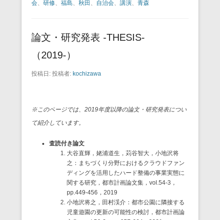
会
、
研修
、
福島
、
秋田
、
自治会
、
講演
、
青森
論文・研究発表 -THESIS-
（2019-）
投稿日:
投稿者:
kochizawa
※このページでは、2019年度以降の論文・研究発表につい
て紹介しています。
査読付き論文
大谷直輝，姥浦道生，苅谷智大，小地沢将
之：まちづくり分野におけるクラウドファン
ディングを活用したハード整備の事業実態に
関する研究，都市計画論文集，vol.54-3，
pp.449-456，2019
小地沢将之，田村渓介：都市公園に隣接する
児童遊園の更新の可能性の検討，都市計画論