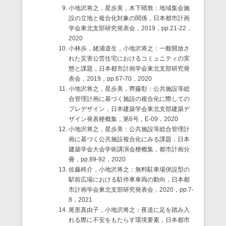
小地沢将之，星歩美，木下晴敦：地域集会施
設の立地と複合化対象の関係，日本都市計画
学会東北支部研究発表会，2019，pp.21-22，
2020
小林歩，姥浦道生，小地沢将之：一般開放さ
れた災害公営住宅におけるコミュニティの実
態と課題，日本都市計画学会東北支部研究発
表会，2019，pp.67-70，2020
小地沢将之，星歩美，齊藤彰：公共施設等総
合管理計画に基づく施設の複合化に際しての
プレデザイン，日本建築学会東北支部建築デ
ザイン発表梗概集，第6号，E-09，2020
小地沢将之，星歩美：公共施設等総合管理計
画に基づく公共施設複合化にみる課題，日本
建築学会大会学術講演会梗概集，都市計画分
冊，pp.89-92，2020
佐藤柊介，小地沢将之：無料駐車場併設型の
駅前広場における駐停車車両の動向，日本都
市計画学会東北支部研究発表会，2020，pp.7-
8，2021
尾形真由子，小地沢将之：夜道に足を踏み入
れる際に不安をもたらす環境要素，日本都市