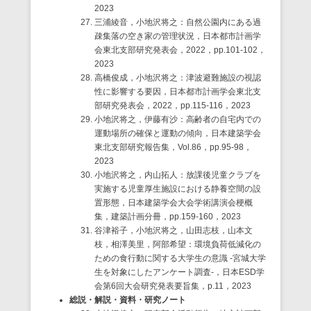
2023
三浦綾音，小地沢将之：自然公園内にある過
疎集落の空き家の管理状況，日本都市計画学
会東北支部研究発表会，2022，pp.101-102，
2023
高橋俊成，小地沢将之：津波避難施設の視認
性に影響する要因，日本都市計画学会東北支
部研究発表会，2022，pp.115-116，2023
小地沢将之，伊藤有沙：高齢者の自宅内での
運動場所の確保と運動の傾向，日本建築学会
東北支部研究報告集，Vol.86，pp.95-98，
2023
小地沢将之，内山拓人：放課後児童クラブを
実施する児童厚生施設における静養空間の設
置形態，日本建築学会大会学術講演会梗概
集，建築計画分冊，pp.159-160，2023
谷津裕子，小地沢将之，山田志枝，山本文
枝，相澤美里，阿部希望：環境負荷低減化の
ための食行動に関する大学生の意識 -宮城大学
生を対象にしたアンケート調査-，日本ESD学
会第6回大会研究発表要旨集，p.11，2023
総説・解説・資料・研究ノート