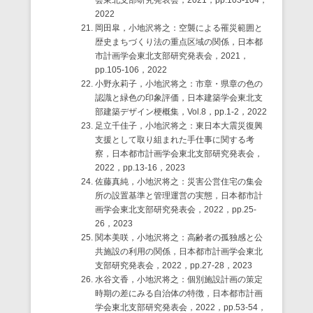
会東北支部研究発表会，2021，pp.103-104，
2022
岡田皐，小地沢将之：空襲による罹災範囲と
歴史まちづくり法の重点区域の関係，日本都
市計画学会東北支部研究発表会，2021，
pp.105-106，2022
小野永莉子，小地沢将之：市章・県章の色の
認識と緑色の印象評価，日本建築学会東北支
部建築デザイン梗概集，Vol.8，pp.1-2，2022
足立千佳子，小地沢将之：東日本大震災復興
支援として取り組まれた手仕事に関する考
察，日本都市計画学会東北支部研究発表会，
2022，pp.13-16，2023
佐藤真純，小地沢将之：災害公営住宅の集会
所の設置基準と管理運営の実態，日本都市計
画学会東北支部研究発表会，2022，pp.25-
26，2023
関本美咲，小地沢将之：高齢者の孤独感と公
共施設の利用の関係，日本都市計画学会東北
支部研究発表会，2022，pp.27-28，2023
水谷文香，小地沢将之：個別施設計画の策定
時期の差にみる自治体の特徴，日本都市計画
学会東北支部研究発表会，2022，pp.53-54，