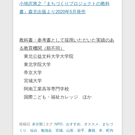
小地沢将之『まちづくりプロジェクトの教科
書』森北出版より2020年5月発売
教科書・参考書として採用いただいた実績のあ
る教育機関（順不同）
東北公益文科大学大学院
東北学院大学
帝京大学
宮城大学
阿南工業高等専門学校
国際こども・福祉カレッジ ほか
投稿日:
未分類
|
タグ:
NPO
、
おすすめ
、
オススメ
、
まちづ
くり
、
仙台
、
勉強会
、
宮城
、
山形
、
岩手
、
書籍
、
本
、
町内