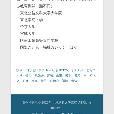
る教育機関（順不同）
東北公益文科大学大学院
東北学院大学
帝京大学
宮城大学
阿南工業高等専門学校
国際こども・福祉カレッジ ほか
投稿日:
未分類
|
タグ:
NPO
、
おすすめ
、
オススメ
、
まちづ
くり
、
仙台
、
勉強会
、
宮城
、
山形
、
岩手
、
書籍
、
本
、
町内
会
、
研修
、
福島
、
秋田
、
自治会
、
講演
、
青森
著作権表示 © 2026年
小地沢将之研究室
All Rights
Reserved.