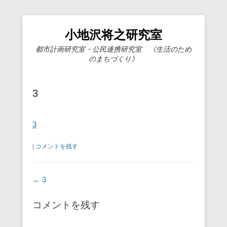
小地沢将之研究室
都市計画研究室・公民連携研究室 《生活のため
のまちづくり》
3
3
|
コメントを残す
投稿ナビゲーション
←
3
コメントを残す