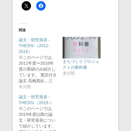
関連
論文・研究発表 -
THESIS-（2012-
2018）
※このページでは、
まちづくりプロジェ
2012年度〜2018年
クトの教科書
度の業績のみ紹介し
未分類
ています。 査読付き
論文 高橋真紀，三
井…
未分類
論文・研究発表 -
THESIS-（2019-）
※このページでは、
2019年度以降の論
文・研究発表につい
て紹介しています。